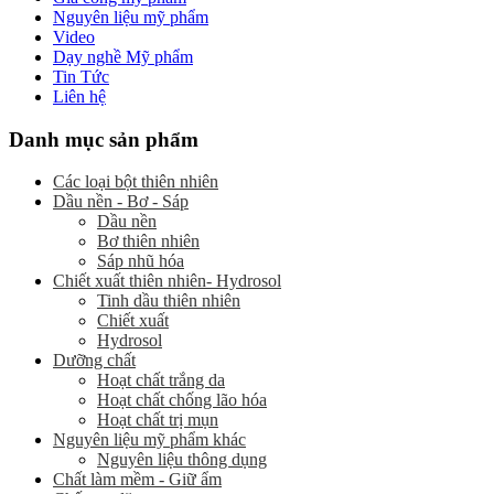
Nguyên liệu mỹ phẩm
Video
Dạy nghề Mỹ phẩm
Tin Tức
Liên hệ
Danh mục sản phẩm
Các loại bột thiên nhiên
Dầu nền - Bơ - Sáp
Dầu nền
Bơ thiên nhiên
Sáp nhũ hóa
Chiết xuất thiên nhiên- Hydrosol
Tinh dầu thiên nhiên
Chiết xuất
Hydrosol
Dưỡng chất
Hoạt chất trắng da
Hoạt chất chống lão hóa
Hoạt chất trị mụn
Nguyên liệu mỹ phẩm khác
Nguyên liệu thông dụng
Chất làm mềm - Giữ ẩm