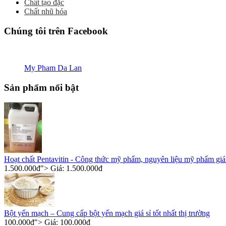
Chất tạo đặc
Chất nhũ hóa
Chúng tôi trên Facebook
My Pham Da Lan
Sản phẩm nổi bật
Hoạt chất Pentavitin - Công thức mỹ phẩm, nguyên liệu mỹ phẩm giá 
1.500.000
đ
"> Giá:
1.500.000
đ
Bột yến mạch – Cung cấp bột yến mạch giá sỉ tốt nhất thị trường
100.000
đ
"> Giá:
100.000
đ