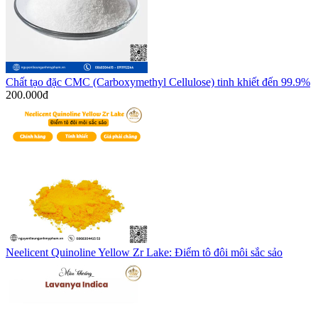
Chất tạo đặc CMC (Carboxymethyl Cellulose) tinh khiết đến 99.9%
200.000
đ
Neelicent Quinoline Yellow Zr Lake: Điểm tô đôi môi sắc sảo