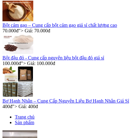
Bột cám gạo – Cung cấp bột cám gạo giá sỉ chất lượng cao
70.000
đ
"> Giá:
70.000
đ
Bột đậu đỏ - Cung cấp nguyên liệu bột đậu đỏ giá sỉ
100.000
đ
"> Giá:
100.000
đ
Bơ Hạnh Nhân – Cung Cấp Nguyên Liệu Bơ Hạnh Nhân Giá Sỉ
400
đ
"> Giá:
400
đ
Trang chủ
Sản phẩm