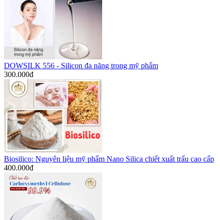
DOWSILK 556 - Silicon đa năng trong mỹ phẩm
300.000
đ
Biosilico: Nguyên liệu mỹ phẩm Nano Silica chiết xuất trấu cao cấp
400.000
đ