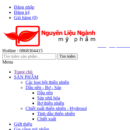
Đăng nhập
Đăng ký
Giỏ hàng
(0)
Cung Cấp 200+ 
Hotline :
0868304415
Menu
Trang chủ
SẢN PHẨM
Các loại bột thiên nhiên
Dầu nền - Bơ - Sáp
Dầu nền
Sáp nhũ hóa
Bơ thiên nhiên
Chiết xuất thiên nhiên - Hydrosol
Tinh dầu thiên nhiên
Chiết xuất
Giới thiệu
Gia công mỹ phẩm