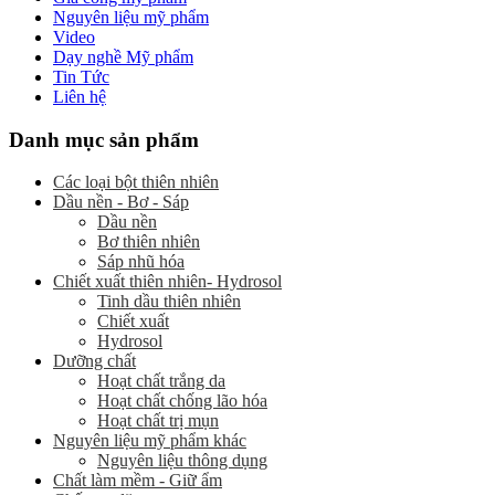
Nguyên liệu mỹ phẩm
Video
Dạy nghề Mỹ phẩm
Tin Tức
Liên hệ
Danh mục sản phẩm
Các loại bột thiên nhiên
Dầu nền - Bơ - Sáp
Dầu nền
Bơ thiên nhiên
Sáp nhũ hóa
Chiết xuất thiên nhiên- Hydrosol
Tinh dầu thiên nhiên
Chiết xuất
Hydrosol
Dưỡng chất
Hoạt chất trắng da
Hoạt chất chống lão hóa
Hoạt chất trị mụn
Nguyên liệu mỹ phẩm khác
Nguyên liệu thông dụng
Chất làm mềm - Giữ ẩm