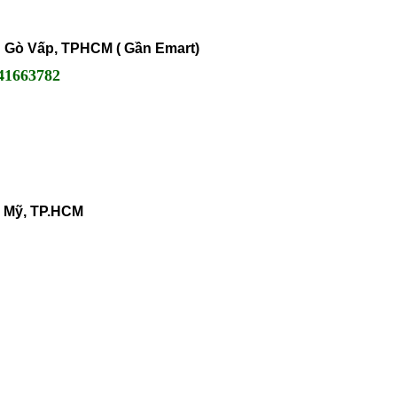
ận Gò Vấp, TPHCM ( Gần Emart)
41663782
h Mỹ, TP.HCM