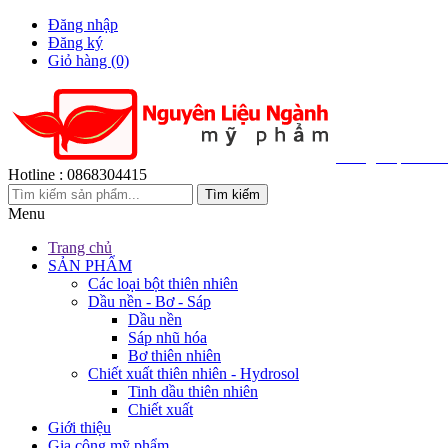
Đăng nhập
Đăng ký
Giỏ hàng
(0)
Cung Cấp 200+ 
Hotline :
0868304415
Menu
Trang chủ
SẢN PHẨM
Các loại bột thiên nhiên
Dầu nền - Bơ - Sáp
Dầu nền
Sáp nhũ hóa
Bơ thiên nhiên
Chiết xuất thiên nhiên - Hydrosol
Tinh dầu thiên nhiên
Chiết xuất
Giới thiệu
Gia công mỹ phẩm