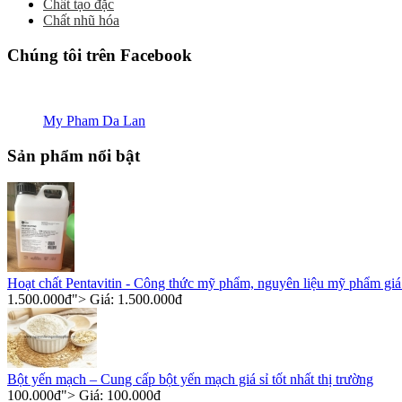
Chất tạo đặc
Chất nhũ hóa
Chúng tôi trên Facebook
My Pham Da Lan
Sản phẩm nổi bật
Hoạt chất Pentavitin - Công thức mỹ phẩm, nguyên liệu mỹ phẩm giá 
1.500.000
đ
"> Giá:
1.500.000
đ
Bột yến mạch – Cung cấp bột yến mạch giá sỉ tốt nhất thị trường
100.000
đ
"> Giá:
100.000
đ