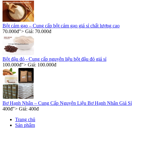
Bột cám gạo – Cung cấp bột cám gạo giá sỉ chất lượng cao
70.000
đ
"> Giá:
70.000
đ
Bột đậu đỏ - Cung cấp nguyên liệu bột đậu đỏ giá sỉ
100.000
đ
"> Giá:
100.000
đ
Bơ Hạnh Nhân – Cung Cấp Nguyên Liệu Bơ Hạnh Nhân Giá Sỉ
400
đ
"> Giá:
400
đ
Trang chủ
Sản phẩm