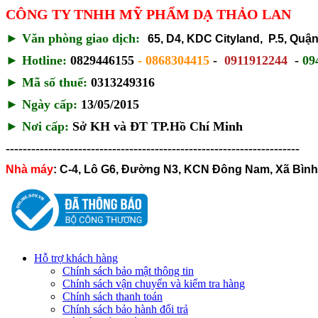
CÔNG TY TNHH MỸ PHẨM DẠ THẢO LAN
►
Văn phòng giao dịch:
65, D4, KDC Cityland, P.5, Qu
►
Hotline:
0829446155
- 0868304415
-
0911912244
-
09
► Mã số thuế:
0313249316
►
Ngày cấp:
13/05/2015
►
Nơi cấp:
Sở KH và ĐT TP.Hồ Chí Minh
---------------------------------------------------------------------
Nhà máy
:
C-4, Lô G6, Đường N3, KCN Đông Nam, Xã Bìn
Hỗ trợ khách hàng
Chính sách bảo mật thông tin
Chính sách vận chuyển và kiểm tra hàng
Chính sách thanh toán
Chính sách bảo hành đổi trả