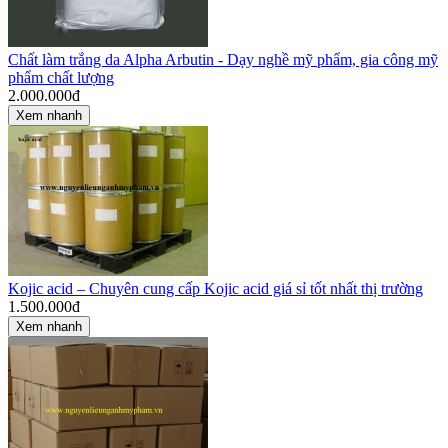
Chất làm trắng da Alpha Arbutin - Dạy nghề mỹ phẩm, gia công mỹ
phẩm chất lượng
2.000.000
đ
Xem nhanh
Kojic acid – Chuyên cung cấp Kojic acid giá sỉ tốt nhất thị trường
1.500.000
đ
Xem nhanh