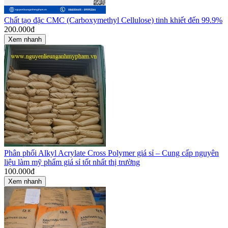
Chất tạo đặc CMC (Carboxymethyl Cellulose) tinh khiết đến 99.9%
200.000
đ
Xem nhanh
Phân phối Alkyl Acrylate Cross Polymer giá sỉ – Cung cấp nguyên
liệu làm mỹ phẩm giá sỉ tốt nhất thị trường
100.000
đ
Xem nhanh