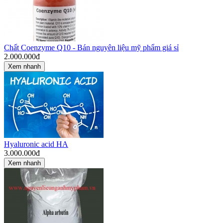
Chất Coenzyme Q10 - Bán nguyên liệu mỹ phẩm giá sỉ
2.000.000
đ
Xem nhanh
Hyaluronic acid HA
3.000.000
đ
Xem nhanh