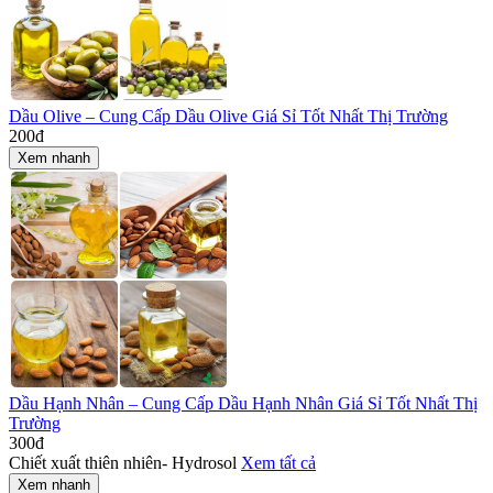
Dầu Olive – Cung Cấp Dầu Olive Giá Sỉ Tốt Nhất Thị Trường
200
đ
Xem nhanh
Dầu Hạnh Nhân – Cung Cấp Dầu Hạnh Nhân Giá Sỉ Tốt Nhất Thị
Trường
300
đ
Chiết xuất thiên nhiên- Hydrosol
Xem tất cả
Xem nhanh