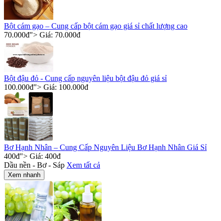
Bột cám gạo – Cung cấp bột cám gạo giá sỉ chất lượng cao
70.000
đ
"> Giá:
70.000
đ
Bột đậu đỏ - Cung cấp nguyên liệu bột đậu đỏ giá sỉ
100.000
đ
"> Giá:
100.000
đ
Bơ Hạnh Nhân – Cung Cấp Nguyên Liệu Bơ Hạnh Nhân Giá Sỉ
400
đ
"> Giá:
400
đ
Dầu nền - Bơ - Sáp
Xem tất cả
Xem nhanh