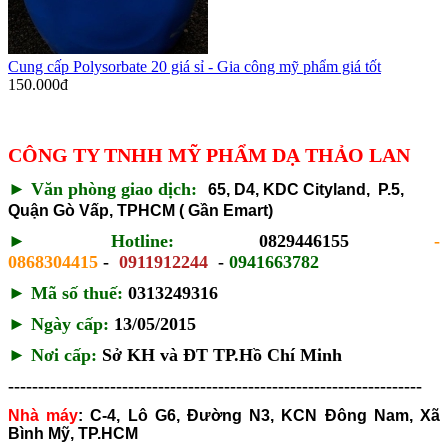
Cung cấp Polysorbate 20 giá sỉ - Gia công mỹ phẩm giá tốt
150.000
đ
CÔNG TY TNHH MỸ PHẨM DẠ THẢO LAN
►
Văn phòng giao dịch:
65, D4, KDC Cityland, P.5,
Quận Gò Vấp, TPHCM ( Gần Emart)
►
Hotline:
0829446155
-
0868304415
-
0911912244
-
0941663782
► Mã số thuế:
0313249316
►
Ngày cấp:
13/05/2015
►
Nơi cấp:
Sở KH và ĐT TP.Hồ Chí Minh
---------------------------------------------------------------------
Nhà máy
:
C-4, Lô G6, Đường N3, KCN Đông Nam, Xã
Bình Mỹ, TP.HCM