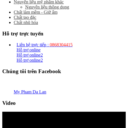
Nguyên liệu mỹ phẩm khác
Nguyên liệu thông dụng
Chất làm mềm - Giữ ẩm
Chất tạo đặc
Chất nhũ hóa
Hỗ trợ trực tuyến
Liên hệ trực tiếp :
0868304415
Hỗ trợ online
Hỗ trợ online2
Hỗ trợ online2
Chúng tôi trên Facebook
My Pham Da Lan
Video