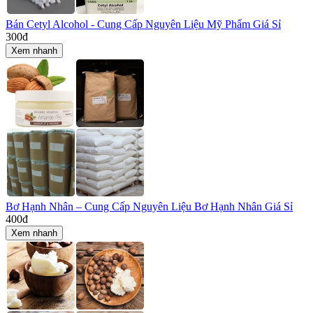
Bán Cetyl Alcohol - Cung Cấp Nguyên Liệu Mỹ Phẩm Giá Sỉ
300
đ
Xem nhanh
Bơ Hạnh Nhân – Cung Cấp Nguyên Liệu Bơ Hạnh Nhân Giá Sỉ
400
đ
Xem nhanh