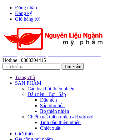
Đăng nhập
Đăng ký
Giỏ hàng
(0)
Cung Cấp
200+ Nguyên Liệu Mỹ Phẩm Thiên Nhiên Giá Sỉ
Hotline :
0868304415
Trang chủ
SẢN PHẨM
Các loại bột thiên nhiên
Dầu nền - Bơ - Sáp
Dầu nền
Sáp nhũ hóa
Bơ thiên nhiên
Chiết xuất thiên nhiên - Hydrosol
Tinh dầu thiên nhiên
Chiết xuất
Giới thiệu
Gia công mỹ phẩm