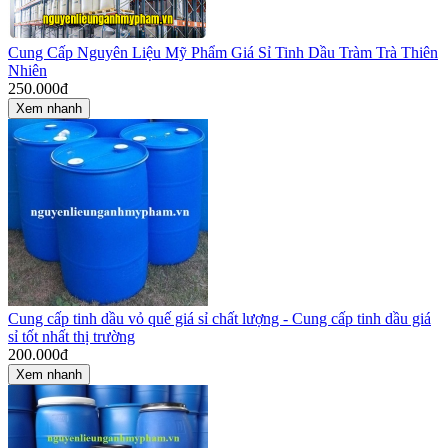
Cung Cấp Nguyên Liệu Mỹ Phẩm Giá Sỉ Tinh Dầu Tràm Trà Thiên
Nhiên
250.000
đ
Xem nhanh
Cung cấp tinh dầu vỏ quế giá sỉ chất lượng - Cung cấp tinh dầu giá
sỉ tốt nhất thị trường
200.000
đ
Xem nhanh