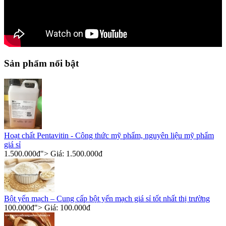
Sản phẩm nổi bật
Hoạt chất Pentavitin - Công thức mỹ phẩm, nguyên liệu mỹ phẩm
giá sỉ
1.500.000
đ
"> Giá:
1.500.000
đ
Bột yến mạch – Cung cấp bột yến mạch giá sỉ tốt nhất thị trường
100.000
đ
"> Giá:
100.000
đ