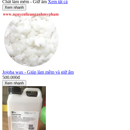
Chất làm mềm - Giữ ẩm
Xem tất cả
Xem nhanh
Jojoba wax - Giúp làm mềm và giữ ẩm
500.000
đ
Xem nhanh