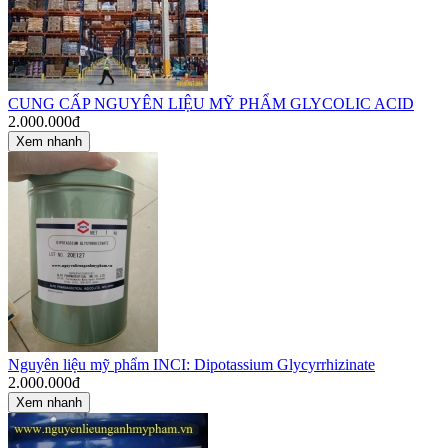
CUNG CẤP NGUYÊN LIỆU MỸ PHẨM GLYCOLIC ACID
2.000.000
đ
Xem nhanh
Nguyên liệu mỹ phẩm INCI: Dipotassium Glycyrrhizinate
2.000.000
đ
Xem nhanh