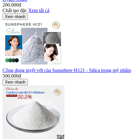
200.000
đ
Chất tạo đặc
Xem tất cả
Xem nhanh
Công dụng tuyệt vời của Sunsphere H121 - Silica trong mỹ phẩm
500.000
đ
Xem nhanh