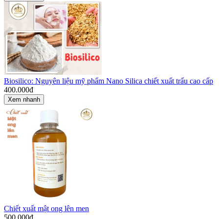
Biosilico: Nguyên liệu mỹ phẩm Nano Silica chiết xuất trấu cao cấp
400.000
đ
Xem nhanh
Chiết xuất mật ong lên men
500.000
đ