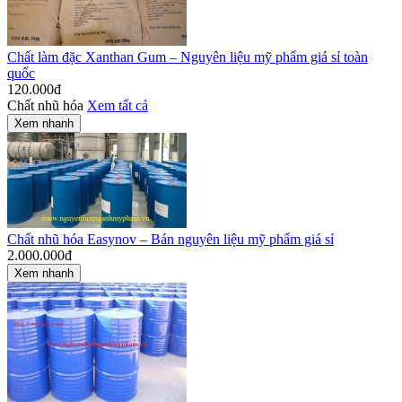
Chất làm đặc Xanthan Gum – Nguyên liệu mỹ phẩm giá sỉ toàn
quốc
120.000
đ
Chất nhũ hóa
Xem tất cả
Xem nhanh
Chất nhũ hóa Easynov – Bán nguyên liệu mỹ phẩm giá sỉ
2.000.000
đ
Xem nhanh