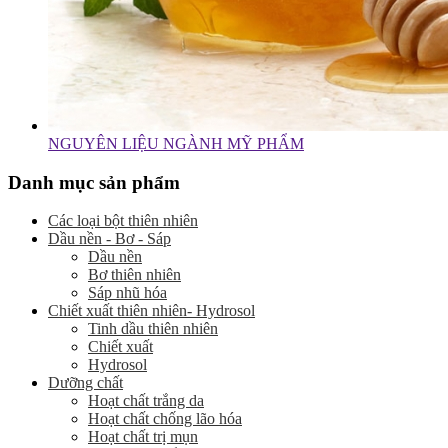
NGUYÊN LIỆU NGÀNH MỸ PHẨM
Danh mục sản phẩm
Các loại bột thiên nhiên
Dầu nền - Bơ - Sáp
Dầu nền
Bơ thiên nhiên
Sáp nhũ hóa
Chiết xuất thiên nhiên- Hydrosol
Tinh dầu thiên nhiên
Chiết xuất
Hydrosol
Dưỡng chất
Hoạt chất trắng da
Hoạt chất chống lão hóa
Hoạt chất trị mụn