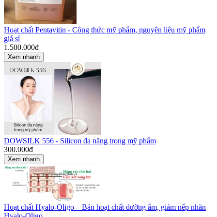
Hoạt chất Pentavitin - Công thức mỹ phẩm, nguyên liệu mỹ phẩm
giá sỉ
1.500.000
đ
Xem nhanh
DOWSILK 556 - Silicon đa năng trong mỹ phẩm
300.000
đ
Xem nhanh
Hoạt chất Hyalo-Oligo – Bán hoạt chất dưỡng ẩm, giảm nếp nhăn
Hyalo-Oligo