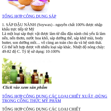
TỔNG HỢP CÔNG DỤNG SÁP
1. SÁP ĐẬU NÀNH (Soywax) - nguyên chất 100% được nhập
khẩu trực tiếp từ Mỹ
Là một loại sáp thực vật được làm từ dầu đậu nành chủ yếu là làm
nến, nến thơm, nước hoa khô, sáp dưỡng thể, sáp khử mùi, body
butter, son dưỡng môi… vô cùng an toàn cho da và hệ sinh thái.
Có thể kết hợp được với nhiều loại sáp khác. Nhiệt độ nóng chảy:
49-82 độ C. Tỷ lệ sử dụng: 10-100%
TỔNG HỢP CÔNG DỤNG CÁC LOẠI CHIẾT XUẤT -DÙNG
TRONG CÔNG THỨC MỸ PHẨM
TỔNG HỢP CÔNG DỤNG CÁC LOẠI CHIẾT