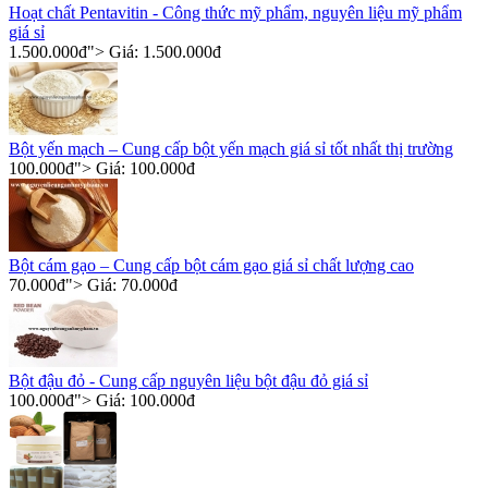
Hoạt chất Pentavitin - Công thức mỹ phẩm, nguyên liệu mỹ phẩm
giá sỉ
1.500.000
đ
"> Giá:
1.500.000
đ
Bột yến mạch – Cung cấp bột yến mạch giá sỉ tốt nhất thị trường
100.000
đ
"> Giá:
100.000
đ
Bột cám gạo – Cung cấp bột cám gạo giá sỉ chất lượng cao
70.000
đ
"> Giá:
70.000
đ
Bột đậu đỏ - Cung cấp nguyên liệu bột đậu đỏ giá sỉ
100.000
đ
"> Giá:
100.000
đ