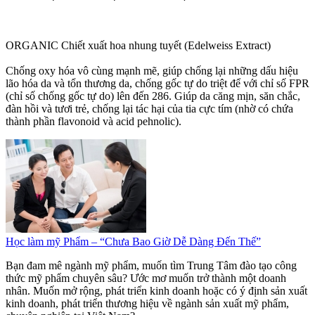
ORGANIC Chiết xuất hoa nhung tuyết (Edelweiss Extract)
Chống oxy hóa vô cùng mạnh mẽ, giúp chống lại những dấu hiệu
lão hóa da và tổn thương da, chống gốc tự do triệt để với chỉ số FPR
(chỉ số chống gốc tự do) lên đến 286. Giúp da căng mịn, săn chắc,
đàn hồi và tươi trẻ, chống lại tác hại của tia cực tím (nhờ có chứa
thành phần flavonoid và acid pehnolic).
Học làm mỹ Phẩm – “Chưa Bao Giờ Dễ Dàng Đến Thế”
Bạn đam mê ngành mỹ phẩm, muốn tìm Trung Tâm đào tạo công
thức mỹ phẩm chuyên sâu? Ước mơ muốn trở thành một doanh
nhân. Muốn mở rộng, phát triển kinh doanh hoặc có ý định sản xuất
kinh doanh, phát triển thương hiệu về ngành sản xuất mỹ phẩm,