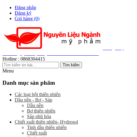
Đăng nhập
Đăng ký
Giỏ hàng
(0)
Cung Cấp
200+ Nguyên Liệu Mỹ Phẩm Thiên Nhiên Giá Sỉ
Hotline :
0868304415
Menu
Danh mục sản phẩm
Các loại bột thiên nhiên
Dầu nền - Bơ - Sáp
Dầu nền
Bơ thiên nhiên
Sáp nhũ hóa
Chiết xuất thiên nhiên- Hydrosol
Tinh dầu thiên nhiên
Chiết xuất