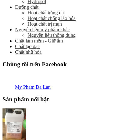
Hydrosol
Dưỡng chất
Hoạt chất trắng da
Hoạt chất chống lão hóa
Hoạt chất trị mụn
Nguyên liệu mỹ phẩm khác
Nguyên liệu thông dụng
Chất làm mềm - Giữ ẩm
Chất tạo đặc
Chất nhũ hóa
Chúng tôi trên Facebook
My Pham Da Lan
Sản phẩm nổi bật