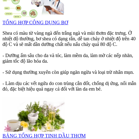
TỔNG HỢP CÔNG DỤNG BƠ
Shea có màu từ vàng ngà đến trắng ngà và mùi thơm đặc trưng. Ở
nhiệt độ thường, bơ shea có dạng rắn, dễ tan chảy ở nhiệt độ trên 40
độ C và sẽ mất dần dưỡng chất nếu nấu chảy quá 80 độ C.
- Dưỡng ẩm sâu cho da và tóc, làm mềm da, làm mờ các nếp nhăn,
giảm tốc độ lão hóa da.
- Sử dụng thường xuyên còn giúp ngăn ngừa và loại trừ nhân mụn.
- Làm dịu các vết ngứa do con trùng cắn đốt, chống dị ứng, nổi mẫn
đỏ, đặc biệt hiệu quả ngay cả đối với làn da em bé.
BẢNG TỔNG HỢP TINH DẦU THƠM