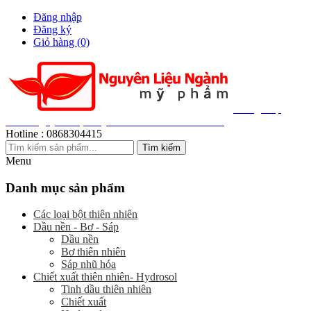
Đăng nhập
Đăng ký
Giỏ hàng
(0)
Cung Cấp
200+ Nguyên Liệu Mỹ Phẩm Thiên Nhiên Giá Sỉ
Hotline :
0868304415
Menu
Danh mục sản phẩm
Các loại bột thiên nhiên
Dầu nền - Bơ - Sáp
Dầu nền
Bơ thiên nhiên
Sáp nhũ hóa
Chiết xuất thiên nhiên- Hydrosol
Tinh dầu thiên nhiên
Chiết xuất