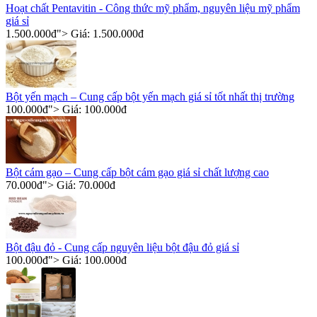
Hoạt chất Pentavitin - Công thức mỹ phẩm, nguyên liệu mỹ phẩm
giá sỉ
1.500.000
đ
"> Giá:
1.500.000
đ
Bột yến mạch – Cung cấp bột yến mạch giá sỉ tốt nhất thị trường
100.000
đ
"> Giá:
100.000
đ
Bột cám gạo – Cung cấp bột cám gạo giá sỉ chất lượng cao
70.000
đ
"> Giá:
70.000
đ
Bột đậu đỏ - Cung cấp nguyên liệu bột đậu đỏ giá sỉ
100.000
đ
"> Giá:
100.000
đ