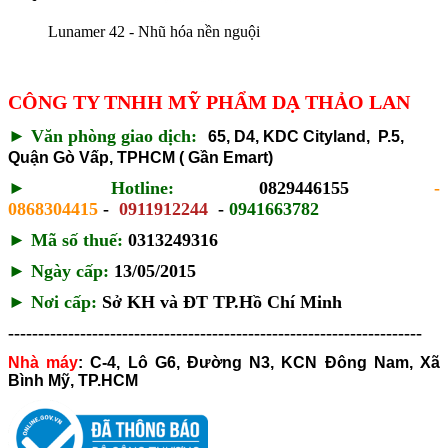
Lunamer 42 - Nhũ hóa nền nguội
CÔNG TY TNHH MỸ PHẨM DẠ THẢO LAN
►
Văn phòng giao dịch:
65, D4, KDC Cityland, P.5,
Quận Gò Vấp, TPHCM ( Gần Emart)
►
Hotline:
0829446155
-
0868304415
-
0911912244
-
0941663782
► Mã số thuế:
0313249316
►
Ngày cấp:
13/05/2015
►
Nơi cấp:
Sở KH và ĐT TP.Hồ Chí Minh
---------------------------------------------------------------------
Nhà máy
:
C-4, Lô G6, Đường N3, KCN Đông Nam, Xã
Bình Mỹ, TP.HCM