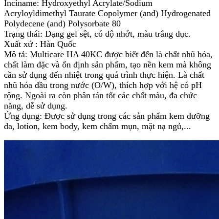
Inciname: Hydroxyethyl Acrylate/Sodium
Acryloyldimethyl Taurate Copolymer (and) Hydrogenated
Polydecene (and) Polysorbate 80
Trạng thái: Dạng gel sệt, có độ nhớt, màu trắng đục.
Xuất xứ : Hàn Quốc
Mô tả: Multicare HA 40KC được biết đến là chất nhũ hóa,
chất làm đặc và ổn định sản phẩm, tạo nền kem mà không
cần sử dụng đến nhiệt trong quá trình thực hiện. Là chất
nhũ hóa dầu trong nước (O/W), thích hợp với hệ có pH
rộng. Ngoài ra còn phân tán tốt các chất màu, đa chức
năng, dễ sử dụng.
Ứng dụng: Được sử dụng trong các sản phẩm kem dưỡng
da, lotion, kem body, kem chấm mụn, mặt nạ ngủ,...