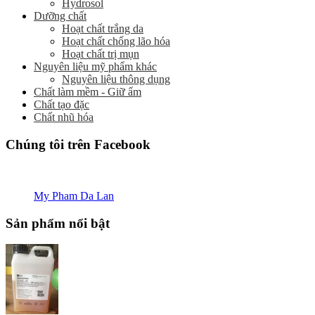
Hydrosol
Dưỡng chất
Hoạt chất trắng da
Hoạt chất chống lão hóa
Hoạt chất trị mụn
Nguyên liệu mỹ phẩm khác
Nguyên liệu thông dụng
Chất làm mềm - Giữ ẩm
Chất tạo đặc
Chất nhũ hóa
Chúng tôi trên Facebook
My Pham Da Lan
Sản phẩm nổi bật