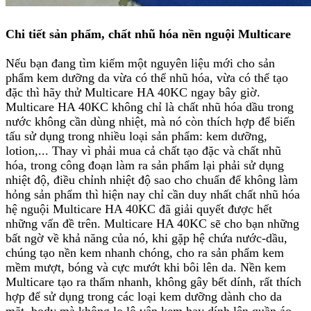
Chi tiết sản phẩm, chất nhũ hóa nền nguội
Multicare
Nếu bạn đang tìm kiếm một nguyên liệu mới cho sản
phẩm kem dưỡng da vừa có thể nhũ hóa, vừa có thể tạo
đặc thì hãy thử Multicare HA 40KC ngay bây giờ.
Multicare HA 40KC không chỉ là chất nhũ hóa dầu trong
nước không cần dùng nhiệt, mà nó còn thích hợp để biến
tấu sử dụng trong nhiều loại sản phẩm: kem dưỡng,
lotion,... Thay vì phải mua cả chất tạo đặc và chất nhũ
hóa, trong công đoạn làm ra sản phẩm lại phải sử dụng
nhiệt độ, điều chỉnh nhiệt độ sao cho chuẩn để không làm
hỏng sản phẩm thì hiện nay chỉ cần duy nhất chất nhũ hóa
hệ nguội Multicare HA 40KC đã giải quyết được hết
những vấn đề trên. Multicare HA 40KC sẽ cho bạn những
bất ngờ về khả năng của nó, khi gặp hệ chứa nước-dầu,
chúng tạo nền kem nhanh chóng, cho ra sản phẩm kem
mềm mượt, bóng và cực mướt khi bôi lên da. Nền kem
Multicare tạo ra thấm nhanh, không gây bết dính, rất thích
hợp để sử dụng trong các loại kem dưỡng dành cho da
mặt, body mà không lo lộ vân kem hay dính lên quần áo.