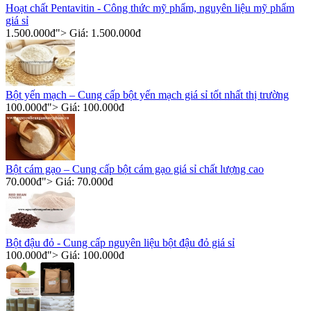
Hoạt chất Pentavitin - Công thức mỹ phẩm, nguyên liệu mỹ phẩm
giá sỉ
1.500.000
đ
"> Giá:
1.500.000
đ
Bột yến mạch – Cung cấp bột yến mạch giá sỉ tốt nhất thị trường
100.000
đ
"> Giá:
100.000
đ
Bột cám gạo – Cung cấp bột cám gạo giá sỉ chất lượng cao
70.000
đ
"> Giá:
70.000
đ
Bột đậu đỏ - Cung cấp nguyên liệu bột đậu đỏ giá sỉ
100.000
đ
"> Giá:
100.000
đ