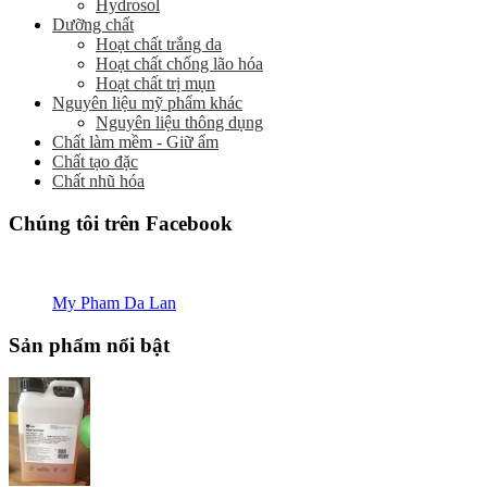
Hydrosol
Dưỡng chất
Hoạt chất trắng da
Hoạt chất chống lão hóa
Hoạt chất trị mụn
Nguyên liệu mỹ phẩm khác
Nguyên liệu thông dụng
Chất làm mềm - Giữ ẩm
Chất tạo đặc
Chất nhũ hóa
Chúng tôi trên Facebook
My Pham Da Lan
Sản phẩm nổi bật