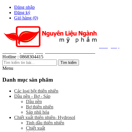
Đăng nhập
Đăng ký
Giỏ hàng
(0)
Cung Cấp
200+ Nguyên Liệu Mỹ Phẩm Thiên Nhiên Giá Sỉ
Hotline :
0868304415
Menu
Danh mục sản phẩm
Các loại bột thiên nhiên
Dầu nền - Bơ - Sáp
Dầu nền
Bơ thiên nhiên
Sáp nhũ hóa
Chiết xuất thiên nhiên- Hydrosol
Tinh dầu thiên nhiên
Chiết xuất